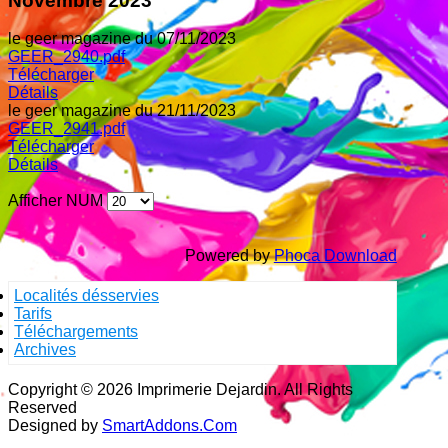
Novembre 2023
le geer magazine du 07/11/2023
GEER_2940.pdf
Télécharger
Détails
le geer magazine du 21/11/2023
GEER_2941.pdf
Télécharger
Détails
Afficher NUM
Powered by
Phoca Download
Localités désservies
Tarifs
Téléchargements
Archives
Copyright © 2026 Imprimerie Dejardin. All Rights
Reserved
Designed by
SmartAddons.Com