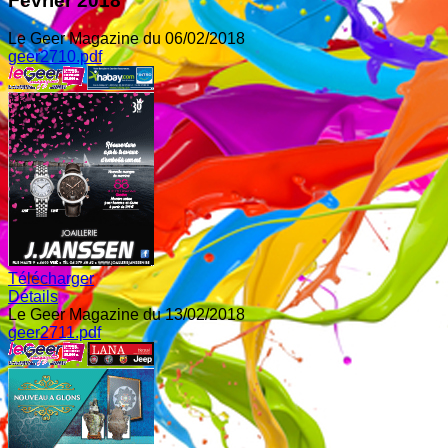
Février 2018
Le Geer Magazine du 06/02/2018
geer2710.pdf
Télécharger
Détails
Le Geer Magazine du 13/02/2018
geer2711.pdf