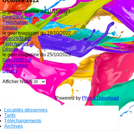
Octobre 2022
le geer magazine du 11/10/2022
Geer2906.pdf
Télécharger
Détails
le geer magazine du 18/10/2022
Geer2907.pdf
Télécharger
Détails
le geer magazine du 25/10/2022
Geer2908.pdf
Télécharger
Détails
Afficher NUM
Powered by
Phoca Download
Localités désservies
Tarifs
Téléchargements
Archives