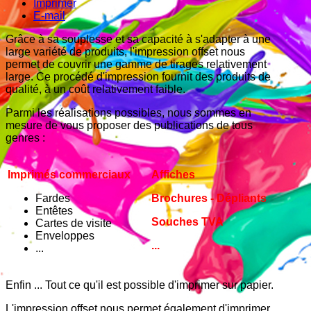
Imprimer
E-mail
Grâce à sa souplesse et sa capacité à s'adapter à une
large variété de produits, l'impression offset nous
permet de couvrir une gamme de tirages relativement
large. Ce procédé d'impression fournit des produits de
qualité, à un coût relativement faible.
Parmi les réalisations possibles, nous sommes en
mesure de vous proposer des publications de tous
genres :
Imprimés commerciaux
Affiches
Fardes
Brochures - Dépliants
Entêtes
Souches TVA
Cartes de visite
Enveloppes
...
...
Enfin ... Tout ce qu'il est possible d'imprimer sur papier.
L'impression offset nous permet également d'imprimer